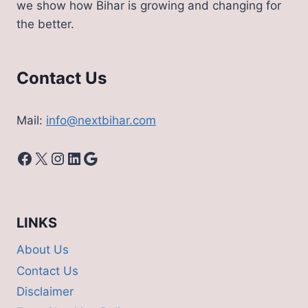
we show how Bihar is growing and changing for
जानिए
the better.
इनके
बारे
में
Contact Us
Mail:
info@nextbihar.com
Facebook
X
Instagram
LinkedIn
Google
LINKS
About Us
Contact Us
Disclaimer