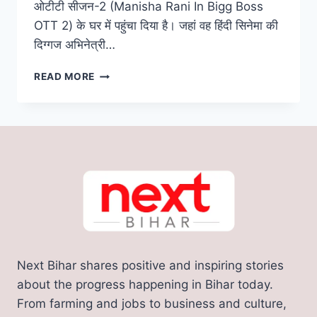
ओटीटी सीजन-2 (Manisha Rani In Bigg Boss
OTT 2) के घर में पहुंचा दिया है। जहां वह हिंदी सिनेमा की
दिग्गज अभिनेत्री…
BIG
READ MORE
BOSS
OTT
के
घर
में
पहुंची
बिहार
की
मनीषा
रानी,
TIKTOK
और
Next Bihar shares positive and inspiring stories
INSTAGRAM
से
about the progress happening in Bihar today.
बनी
From farming and jobs to business and culture,
सेलेब्रिटी,