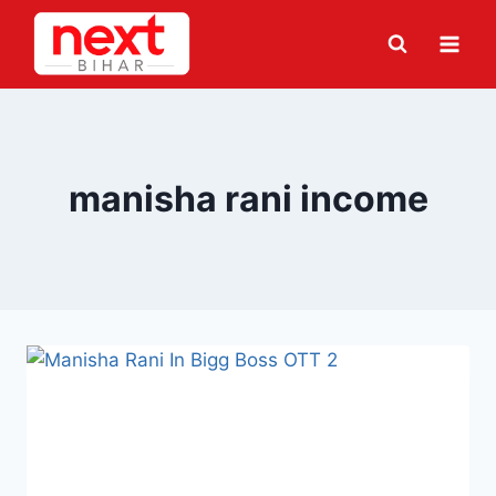
Skip
to
content
manisha rani income