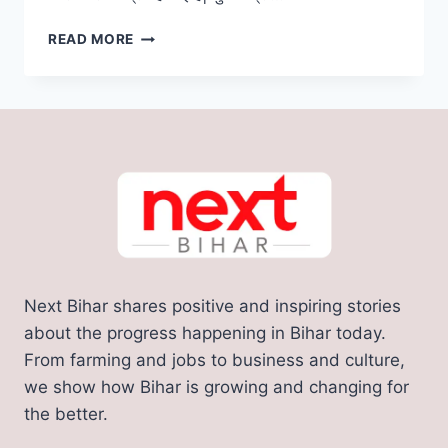
वायरल
READ MORE
गर्ल
सलोनी
से
मिलने
उनके
स्कूल
पहुंचे
मनीष
कश्यप,उपहार
के
रूप
में
Next Bihar shares positive and inspiring stories
मोबाइल
और
about the progress happening in Bihar today.
कपड़े
From farming and jobs to business and culture,
किए
we show how Bihar is growing and changing for
गिफ्ट
the better.