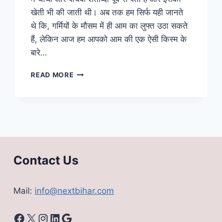
खेती भी की जाती थी। अब तक हम सिर्फ यही जानते
थे कि, गर्मियों के मौसम में ही आम का लुफ्त उठा सकते
हैं, लेकिन आज हम आपको आम की एक ऐसी किस्म के
बारे…
MANGOES
READ MORE
OF
BIHAR:
बिहार
का
अनोखा
व
स्वादिष्टम
आम,
Contact Us
देखने
के
लिए
Mail:
info@nextbihar.com
लगती
है
Facebook
X
Instagram
LinkedIn
Google
रोजाना