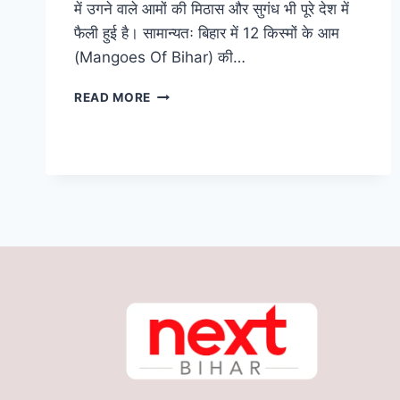
में उगने वाले आमों की मिठास और सुगंध भी पूरे देश में
फैली हुई है। सामान्यतः बिहार में 12 किस्मों के आम
(Mangoes Of Bihar) की…
BIHARI
READ MORE
MANGO:
बिहार
के
इन
पांच
जिलों
के
‘आम’
हैं
खास,
जर्दालु
को
मिला
है
जीआइ
टैग