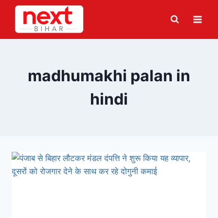
Skip
to
content
madhumakhi palan in
hindi