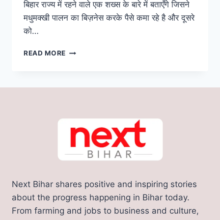
बिहार राज्य में रहने वाले एक शख्स के बारे में बताएँगे जिसने
मधुमक्खी पालन का बिज़नेस करके पैसे कमा रहे है और दूसरे
को…
पंजाब
READ MORE
से
बिहार
लौटकर
मंडल
दंपत्ति
ने
शुरू
किया
यह
व्यापार,
दूसरों
को
Next Bihar shares positive and inspiring stories
रोजगार
देने
about the progress happening in Bihar today.
के
From farming and jobs to business and culture,
साथ