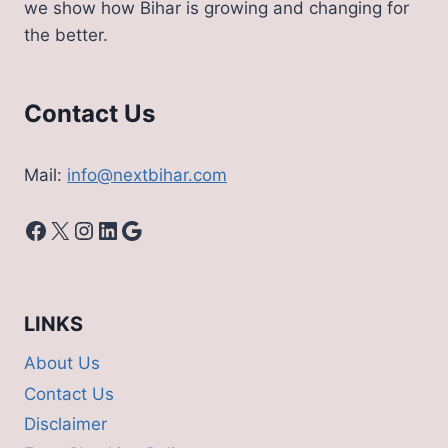
we show how Bihar is growing and changing for
कर
the better.
रहे
दोगुनी
कमाई
Contact Us
Mail:
info@nextbihar.com
Facebook
X
Instagram
LinkedIn
Google
LINKS
About Us
Contact Us
Disclaimer