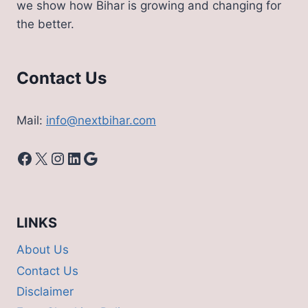
we show how Bihar is growing and changing for
दी
the better.
पूरी
जानकारी
Contact Us
Mail:
info@nextbihar.com
Facebook
X
Instagram
LinkedIn
Google
LINKS
About Us
Contact Us
Disclaimer