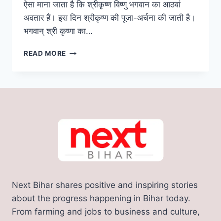
ऐसा माना जाता है कि श्रीकृष्ण विष्णु भगवान का आठवां
अवतार हैं। इस दिन श्रीकृष्ण की पूजा-अर्चना की जाती है।
भगवान् श्री कृष्णा का…
JANMASHTAMI
READ MORE
2023:
6
या
7
को,
जानिए
इस
महीने
कब
है
जन्माष्टमी;
गया
Next Bihar shares positive and inspiring stories
के
आचार्य
about the progress happening in Bihar today.
जी
From farming and jobs to business and culture,
ने