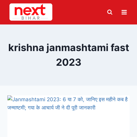
Skip
to
content
krishna janmashtami fast
2023