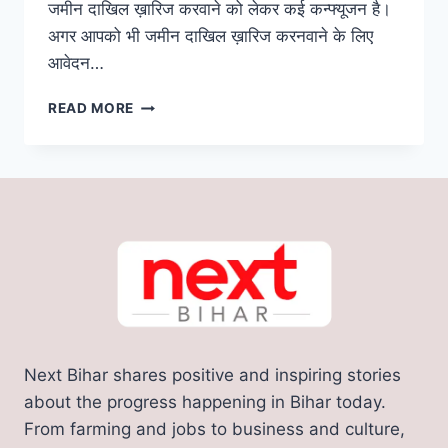
जमीन दाखिल ख़ारिज करवाने को लेकर कई कन्फ्यूजन है।
अगर आपको भी जमीन दाखिल ख़ारिज करनवाने के लिए
आवेदन…
JAMIN
READ MORE
DAKHIL
KHARIJ
:
बिहार
जमीन
दाखिल
ख़ारिज
करना
है
आसान,
इस
तरह
Next Bihar shares positive and inspiring stories
होगा
ऑनलाइन
about the progress happening in Bihar today.
आवेदन
From farming and jobs to business and culture,