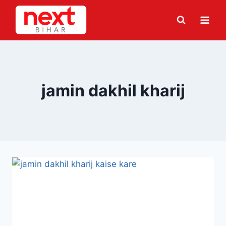
Skip
to
content
jamin dakhil kharij