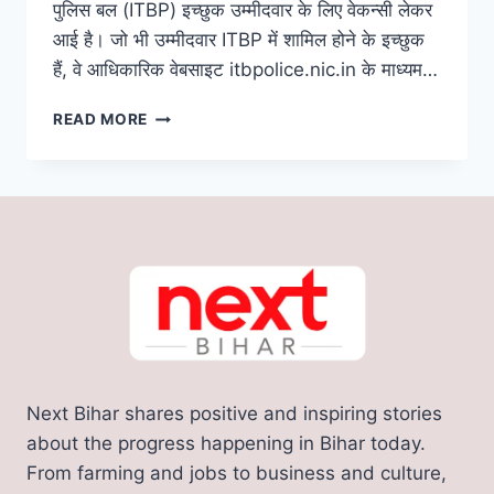
पुलिस बल (ITBP) इच्छुक उम्मीदवार के लिए वेकन्सी लेकर
आई है। जो भी उम्मीदवार ITBP में शामिल होने के इच्छुक
हैं, वे आधिकारिक वेबसाइट itbpolice.nic.in के माध्यम…
ITBP
READ MORE
RECRUITMENT
2023
:आईटीबीपी
में
10वीं
पास
के
लिए
बंपर
भर्ती,
जल्दी
करें
Next Bihar shares positive and inspiring stories
आवेदन,
69000
about the progress happening in Bihar today.
मिलेगी
From farming and jobs to business and culture,
सैलरी