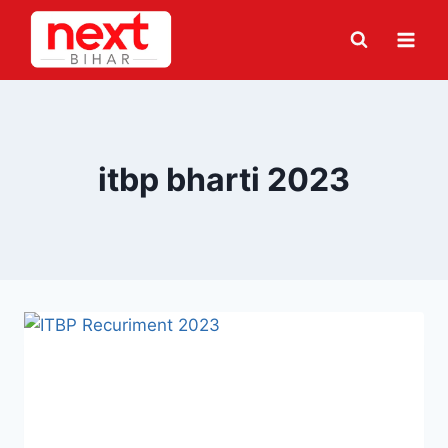
Skip
to
content
itbp bharti 2023