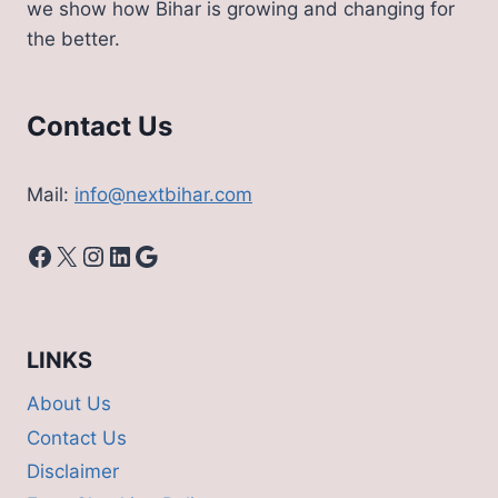
we show how Bihar is growing and changing for
जानिए
the better.
शेड्यूल
और
खासियत
Contact Us
Mail:
info@nextbihar.com
Facebook
X
Instagram
LinkedIn
Google
LINKS
About Us
Contact Us
Disclaimer