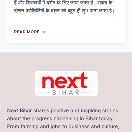
हैं और शिवालयों में दर्शन के लिए जाया जाता हैं। सावन के
दौरान ज्योतिर्लिंगों के दर्शन को बहुत ही शुभ माना जाता है।
…
IRCTC
READ MORE
TOUR
PACKAGE:
सावन
के
महीने
में
कीजिए
7
ज्योतिर्लिंगों
की
तीर्थयात्रा,
मात्र
Next Bihar shares positive and inspiring stories
917
रुपये
about the progress happening in Bihar today.
आएगा
From farming and jobs to business and culture,
खर्च,