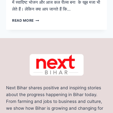
में स्वादिष्ट भोजन और आज कल रील्स बना के खूब मजा भी
लेते हैं। लेकिन क्या आप जानते हैं कि…
शादी
READ MORE
करने
की
सोच
रहे
हैं
तो
जाने
बिहार
सरकार
की
नई
योजना,
Next Bihar shares positive and inspiring stories
सरकार
की
about the progress happening in Bihar today.
ओर
From farming and jobs to business and culture,
से
we show how Bihar is growing and changing for
मिलेंगे