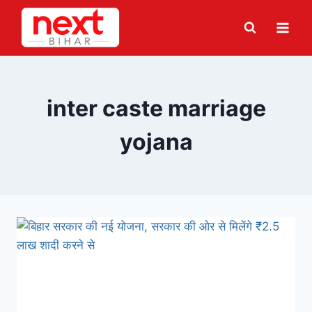
Skip
to
content
inter caste marriage
yojana