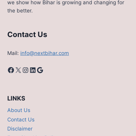
we show how Bihar is growing and changing for
पुराना
the better.
Contact Us
Mail:
info@nextbihar.com
Facebook
X
Instagram
LinkedIn
Google
LINKS
About Us
Contact Us
Disclaimer