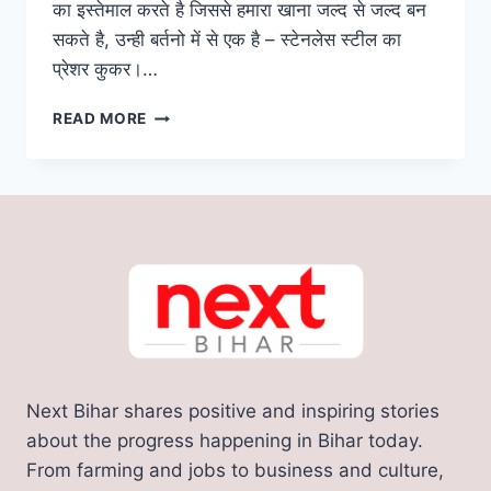
का इस्तेमाल करते है जिससे हमारा खाना जल्द से जल्द बन
सकते है, उन्ही बर्तनो में से एक है – स्टेनलेस स्टील का
प्रेशर कुकर।…
COOKER
READ MORE
CLEANING
TIPS:
इन
5
तरीके
से
चमकाएं
काला
प्रेशर
कुकर,
पहचान
नहीं
Next Bihar shares positive and inspiring stories
पाएंगे
नया
about the progress happening in Bihar today.
है
From farming and jobs to business and culture,
या