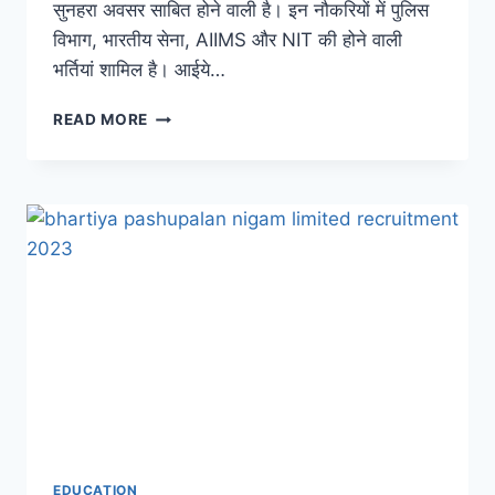
सुनहरा अवसर साबित होने वाली है। इन नौकरियों में पुलिस
विभाग, भारतीय सेना, AIIMS और NIT की होने वाली
भर्तियां शामिल है। आईये…
SARKARI
READ MORE
JOBS:
पुलिस
विभाग
में
7411
पदों
पर
होगी
भर्ती,
10वीं
और
12वीं
पास
युवाओं
के
लिए
EDUCATION