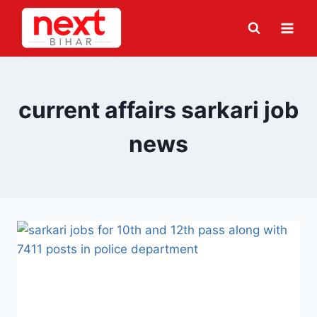
Skip
to
content
current affairs sarkari job
news