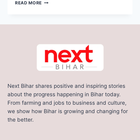
SARKARI
READ MORE
JOB:
10वीं-12वीं
पास
के
लिए
अब
इस
विभाग
में
निकली
3444
पदों
Next Bihar shares positive and inspiring stories
पर
बंपर
about the progress happening in Bihar today.
बहाली,
From farming and jobs to business and culture,
यहाँ
we show how Bihar is growing and changing for
जानिए
the better.
पूरी
जानकारी