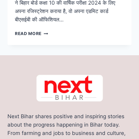
ने बिहार बोर्ड कक्षा 10 की वार्षिक परीक्षा 2024 के लिए
अपना रजिस्ट्रेशन कराया है, वो अपना एडमिट कार्ड
बीएसईबी की ऑफिशियल…
BSEB
READ MORE
10TH
ADMIT
CARD
2024:
बिहार
बोर्ड
10वीं
परीक्षा
के
लिए
प्रवेश
पत्र
Next Bihar shares positive and inspiring stories
जारी,
यहां
about the progress happening in Bihar today.
से
From farming and jobs to business and culture,
देखे