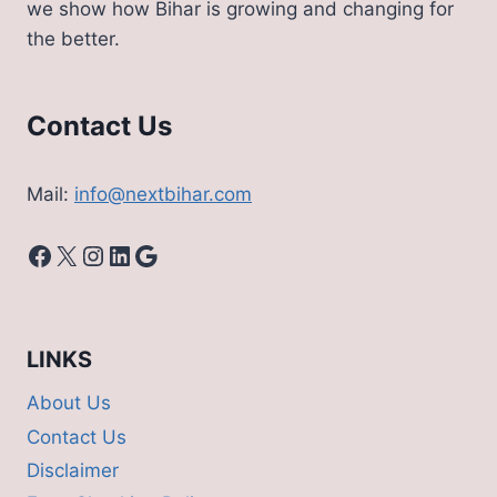
we show how Bihar is growing and changing for
एडमिट
the better.
कार्ड
Contact Us
Mail:
info@nextbihar.com
Facebook
X
Instagram
LinkedIn
Google
LINKS
About Us
Contact Us
Disclaimer