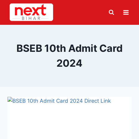
Skip
to
content
BSEB 10th Admit Card
2024