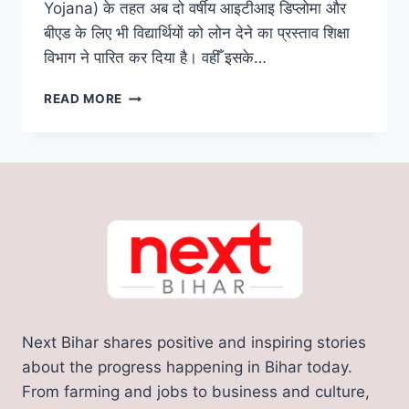
Yojana) के तहत अब दो वर्षीय आइटीआइ डिप्लोमा और
बीएड के लिए भी विद्यार्थियों को लोन देने का प्रस्ताव शिक्षा
विभाग ने पारित कर दिया है। वहीँ इसके…
अब
READ MORE
ITI
और
B.ED
के
लिए
भी
लोन
देगी
बिहार
सरकार,
स्टूडेंट
क्रेडिट
Next Bihar shares positive and inspiring stories
कार्ड
योजना
about the progress happening in Bihar today.
से
From farming and jobs to business and culture,
जुड़े