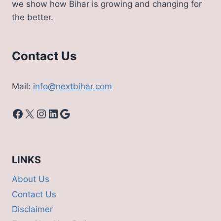
we show how Bihar is growing and changing for
30
the better.
नए
कोर्स,
देखिए
पूरी
Contact Us
लिस्ट
Mail:
info@nextbihar.com
Facebook
X
Instagram
LinkedIn
Google
LINKS
About Us
Contact Us
Disclaimer