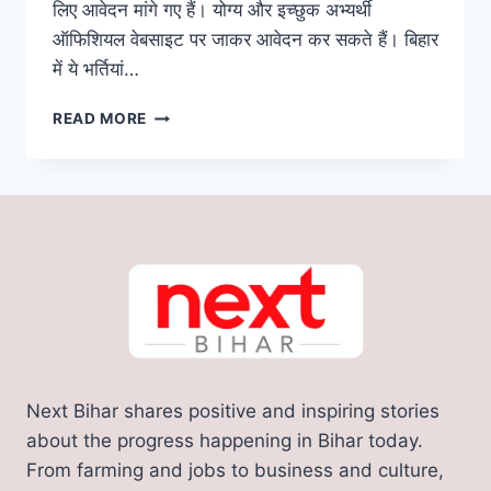
लिए आवेदन मांगे गए हैं। योग्य और इच्छुक अभ्यर्थी
ऑफिशियल वेबसाइट पर जाकर आवेदन कर सकते हैं। बिहार
में ये भर्तियां…
SARKARI
READ MORE
JOBS
IN
BIHAR:
बिहार
के
ITI
और
मेडिकल
कॉलेजों
में
इन
पदों
Next Bihar shares positive and inspiring stories
पर
होगी
about the progress happening in Bihar today.
बंपर
From farming and jobs to business and culture,
बहाली,