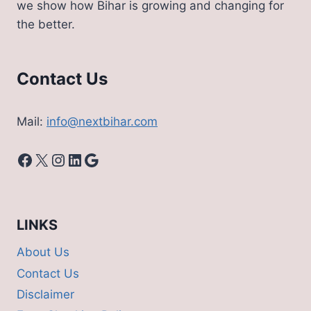
we show how Bihar is growing and changing for
जानिए
the better.
डिटेल्स
Contact Us
Mail:
info@nextbihar.com
Facebook
X
Instagram
LinkedIn
Google
LINKS
About Us
Contact Us
Disclaimer