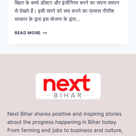
बिहार के बच्चे डॉक्टर और इंजीनियर बनने का सपना बचपन
से देखते हैं। इसी सपने को सच करने का प्रयास नीतीश
सरकार के द्वारा इस योजना के द्वारा…
FREE
READ MORE
COACHING
YOJANA:
बिहार
फ्री
JEE/NEET
कोचिंग
का
रजिस्ट्रेशन
हुआ
शुरू,
केवल
2
Next Bihar shares positive and inspiring stories
मिनट
में
about the progress happening in Bihar today.
करे
From farming and jobs to business and culture,
आवेदन