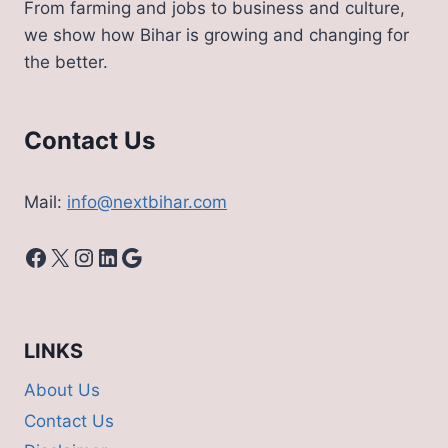
From farming and jobs to business and culture,
‘ममता
we show how Bihar is growing and changing for
बनर्जी
the better.
से
सीखे
नितीश
कुमार’
Contact Us
Mail:
info@nextbihar.com
Facebook
X
Instagram
LinkedIn
Google
LINKS
About Us
Contact Us