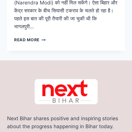
(Narendra Modi) को नहीं मिल सकेंगे। ऐसा बिहार और
केंद्र सरकार के बीच सियासी टकराव के चलते हो रहा है।
पहले इस बात की पूरी तैयारी की जा चुकी थी कि
भागलपुरी…
BIHAR
READ MORE
JARDALU
MANGO:
केंद्र
और
राज्य
की
खींचतान
में
सड़
गए
जर्दालु
आम,
Next Bihar shares positive and inspiring stories
लोग
बोले
about the progress happening in Bihar today.
–