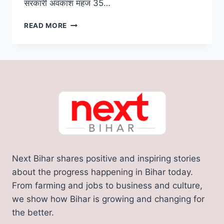
सरकारी अवकाश महज 35…
BIHAR
READ MORE
HOLIDAY
CALENDAR:
साल
2024
में
मिलेंगी
56
सरकारी
छुट्टियां,
लेकिन
सिर्फ
इतने
Next Bihar shares positive and inspiring stories
दिन
ही
about the progress happening in Bihar today.
ले
From farming and jobs to business and culture,
सकेंगे
we show how Bihar is growing and changing for
अवकाश,
the better.
देखिए
पूरी