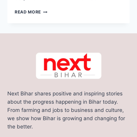
BIHAR
READ MORE
DEVELOPMENT
:
बिहार
को
2024
में
मिलेगा
यह
मेगा
एक्सप्रेस
वे
का
Next Bihar shares positive and inspiring stories
सौगात
about the progress happening in Bihar today.
From farming and jobs to business and culture,
we show how Bihar is growing and changing for
the better.