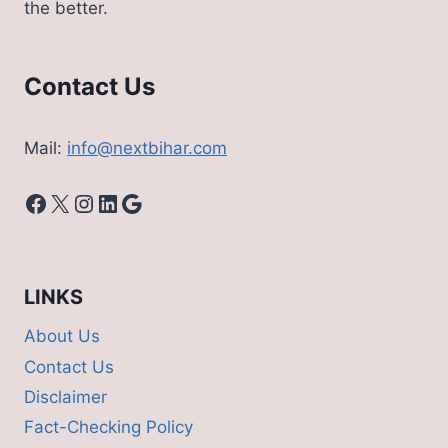
the better.
कैसे
करे
आवेदन
Contact Us
Mail:
info@nextbihar.com
Facebook
X
Instagram
LinkedIn
Google
LINKS
About Us
Contact Us
Disclaimer
Fact-Checking Policy