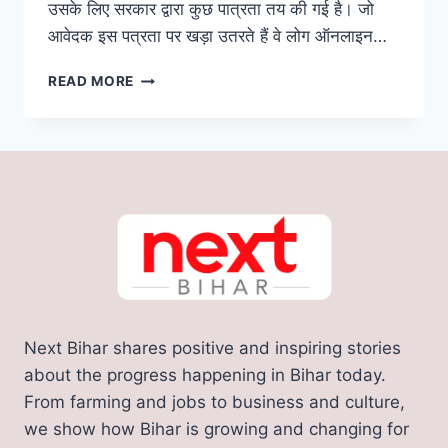
उसके लिए सरकार द्वारा कुछ पात्रता तय की गई है। जो
आवेदक इस पत्रता पर खड़ा उतरते हैं वे लोग ऑनलाइन…
BIHAR
READ MORE
FREE
TRICYCLE
YOJANA
2023:
मुफ्त
में
मिलेगी
हेलमेट
के
साथ
बैट्री
से
Next Bihar shares positive and inspiring stories
चलने
वाली
about the progress happening in Bihar today.
ट्राई
From farming and jobs to business and culture,
साइकिल!
we show how Bihar is growing and changing for
जानिए