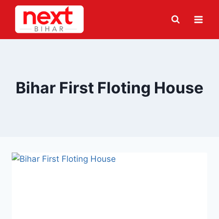
Skip
to
content
Bihar First Floting House