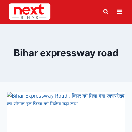
Skip
to
content
Bihar expressway road