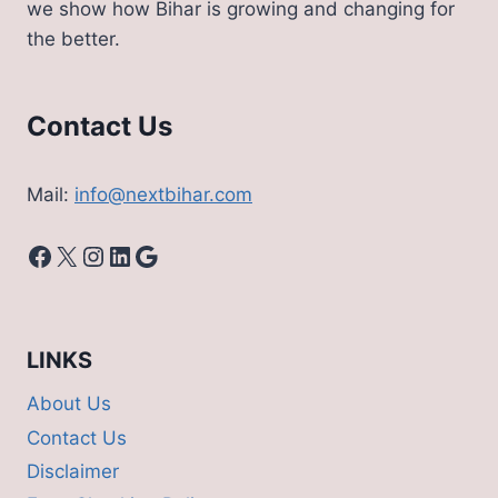
we show how Bihar is growing and changing for
जानिए
the better.
प्रोसेस
Contact Us
Mail:
info@nextbihar.com
Facebook
X
Instagram
LinkedIn
Google
LINKS
About Us
Contact Us
Disclaimer