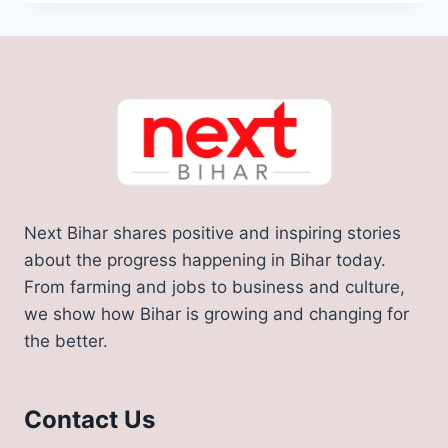
NEW
EXAM
DATES
2023:
जुलाई
में
CTET
देने
वाले
भी
शिक्षक
Next Bihar shares positive and inspiring stories
भर्ती
में
about the progress happening in Bihar today.
हो
From farming and jobs to business and culture,
पाएंगे
we show how Bihar is growing and changing for
शामिल,
the better.
जानिए
नई
परीक्षा
तिथि
Contact Us