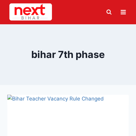
Skip
to
content
bihar 7th phase