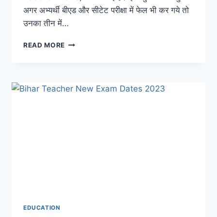
अगर अभ्यर्थी बीएड और सीटेट परीक्षा में फेल भी कर गये तो
उनका तीन में…
BPSC
READ MORE
SHIKSHAK
BHARTI
2023
के
अपियरिंग
कैंडिडेट्स
के
लिए
जरुरी
खबर,
CTET
या
B.ED
में
फेल
हुए
EDUCATION
तो