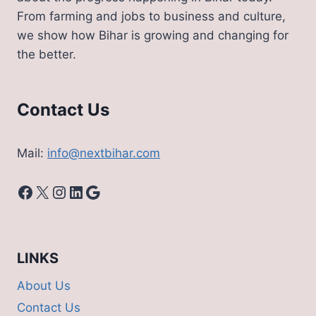
है
From farming and jobs to business and culture,
अनुदान,
we show how Bihar is growing and changing for
जानिए
the better.
आवेदन
प्रक्रिया
और
आवेदन
Contact Us
की
लास्ट
डेट
Mail:
info@nextbihar.com
Facebook
X
Instagram
LinkedIn
Google
LINKS
About Us
Contact Us