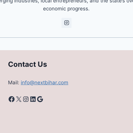
ging industries, local entrepreneurs, and the state’s ov
economic progress.
Contact Us
Mail:
info@nextbihar.com
Facebook
X
Instagram
LinkedIn
Google