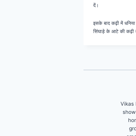
दें।
इसके बाद कढ़ी में धनिय
सिंघाड़े के आटे की कढ़ी
Vikas 
showc
hom
gr