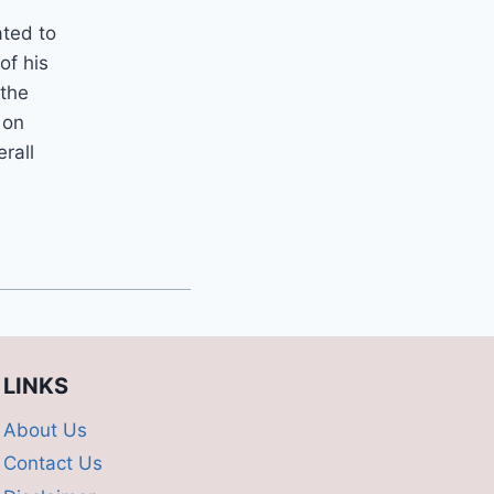
ated to
of his
 the
 on
erall
LINKS
About Us
Contact Us