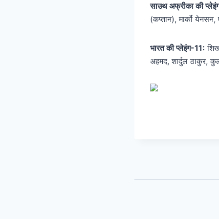
साउथ अफ्रीका की प्लेइं
(कप्तान), मार्को येनसन,
भारत की प्लेइंग-11:
शिखर
अहमद, शार्दुल ठाकुर, क