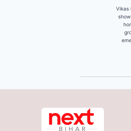
Vikas 
showc
hom
gr
emer