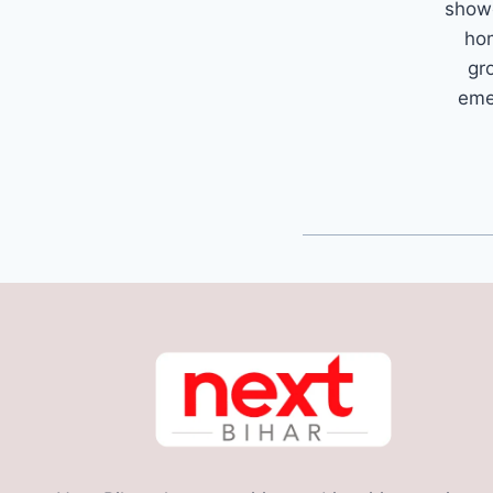
showc
hom
gr
emer