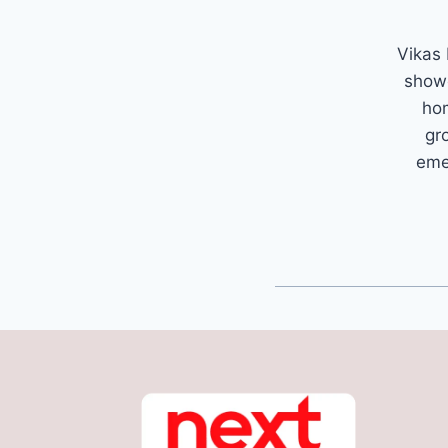
Vikas 
showc
hom
gr
emer