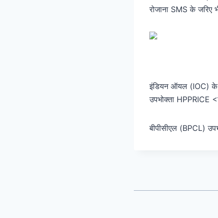
रोजाना SMS के जरिए भ
इंडियन ऑयल (IOC) क
उपभोक्ता HPPRICE <
बीपीसीएल (BPCL) उप