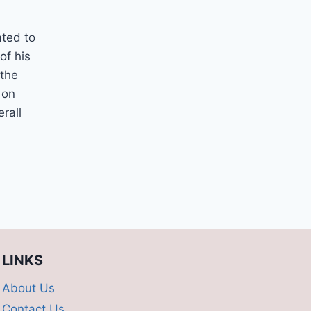
ated to
of his
 the
 on
erall
LINKS
About Us
Contact Us