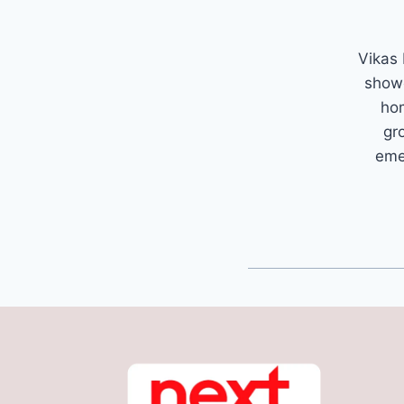
Vikas 
showc
hom
gr
emer