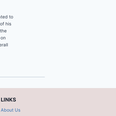
ated to
of his
 the
 on
erall
LINKS
About Us