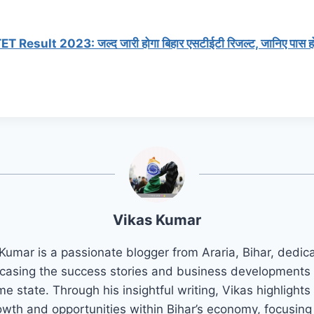
T Result 2023: जल्द जारी होगा बिहार एसटीईटी रिजल्ट, जानिए पास होन
Vikas Kumar
Kumar is a passionate blogger from Araria, Bihar, dedic
asing the success stories and business developments 
e state. Through his insightful writing, Vikas highlights
owth and opportunities within Bihar’s economy, focusing