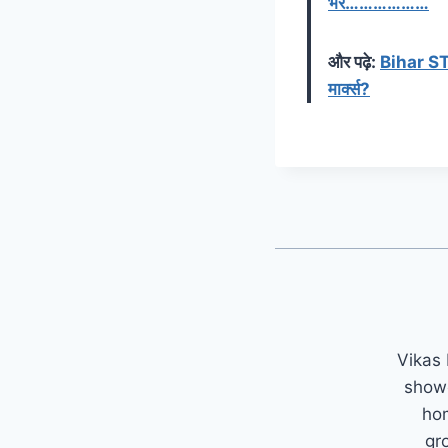
भर………………
और पढ़े:
Bihar STE
मार्क्स?
Vikas 
showc
hom
gr