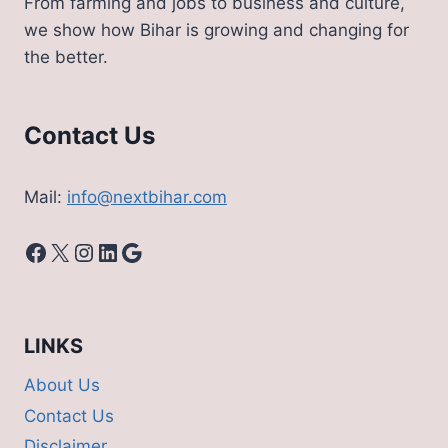
From farming and jobs to business and culture,
we show how Bihar is growing and changing for
the better.
Contact Us
Mail:
info@nextbihar.com
Facebook
X
Instagram
LinkedIn
Google
LINKS
About Us
Contact Us
Disclaimer