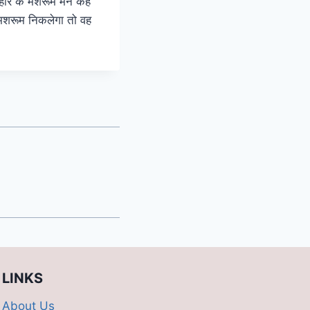
हार के मशरूम मैन कहे
 मशरूम निकलेगा तो वह
LINKS
About Us