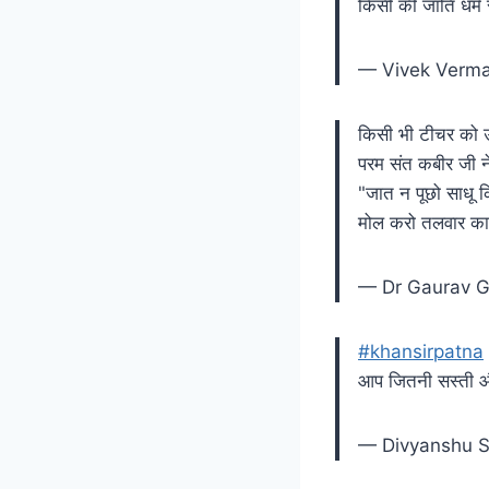
किसी की जाति धर्म
— Vivek Verm
किसी भी टीचर को उस
परम संत कबीर जी ने
"जात न पूछो साधू क
मोल करो तलवार का प
— Dr Gaurav 
#khansirpatna
आप जितनी सस्ती औ
— Divyanshu 