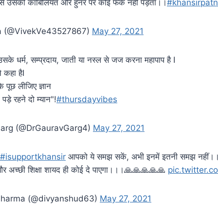
 से उसकी काबिलियत और हुनर पर कोई फर्क नही पड़ता।।
#khansirpat
a (@VivekVe43527867)
May 27, 2021
के धर्म, सम्प्रदाय, जाती या नस्ल से जज करना महापाप है I
 कहा हैI
ि पूछ लीजिए ज्ञान
ड़े रहने दो म्यान"!
#thursdayvibes
Garg (@DrGauravGarg4)
May 27, 2021
#isupportkhansir
आपको ये समझ सकें, अभी इनमें इतनी समझ नहीं
र अच्छी शिक्षा शायद ही कोई दे पाएगा।।।🙏🙏🙏🙏🙏
pic.twitter.
Sharma (@divyanshud63)
May 27, 2021