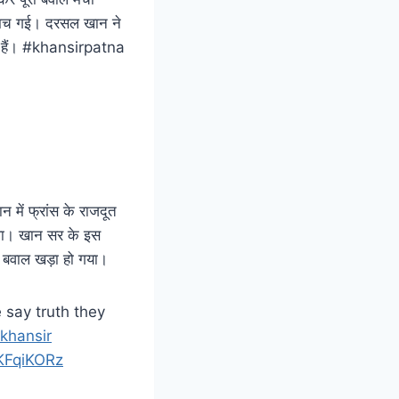
ी मच गई। दरसल खान ने
लगे हैं। #khansirpatna
न में फ्रांस के राजदूत
या था। खान सर के इस
र बवाल खड़ा हो गया।
 say truth they
khansir
TKFqiKORz