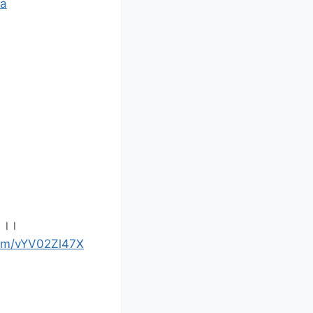
na
।।।।
com/vYV02Zl47X