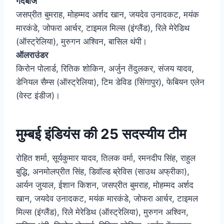
गेंदबाज
जसप्रीत बुमराह, मोहम्मद अर्शद खान, जयदेव उनादकट, मयंक
मारकंडे, जोफरा आर्चर, टाइमल मिल्स (इंग्लैंड), रिले मेरेडिथ
(ऑस्ट्रेलिया), मुरुगन अश्विन, बासिल थंपी।
ऑलराउंडर
किरोन पोलार्ड, रितिक शोकिन, अर्जुन तेंदुलकर, संजय यादव,
डेनियल सैम्स (ऑस्ट्रेलिया), टिम डेविड (सिंगापुर), फेबियन एलेन
(वेस्ट इंडीज)।
मुम्बई इंडियंस की 25 सदस्यीय टीम
रोहित शर्मा, सूर्यकुमार यादव, तिलक वर्मा, रमनदीप सिंह, राहुल
बुद्धि, अनमोलप्रीत सिंह, डिवॉल्ड ब्रेविस (साउथ अफ्रीका),
आर्यन जुयाल, ईशान किशन, जसप्रीत बुमराह, मोहम्मद अर्शद
खान, जयदेव उनादकट, मयंक मारकंडे, जोफरा आर्चर, टाइमल
मिल्स (इंग्लैंड), रिले मेरेडिथ (ऑस्ट्रेलिया), मुरुगन अश्विन,