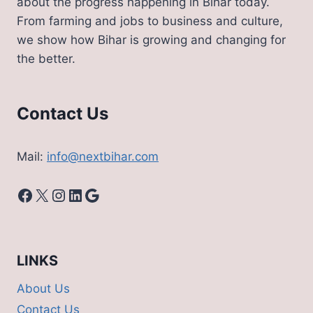
about the progress happening in Bihar today.
From farming and jobs to business and culture,
we show how Bihar is growing and changing for
the better.
Contact Us
Mail:
info@nextbihar.com
Facebook
X
Instagram
LinkedIn
Google
LINKS
About Us
Contact Us