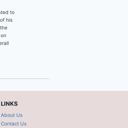
ated to
of his
 the
 on
erall
LINKS
About Us
Contact Us