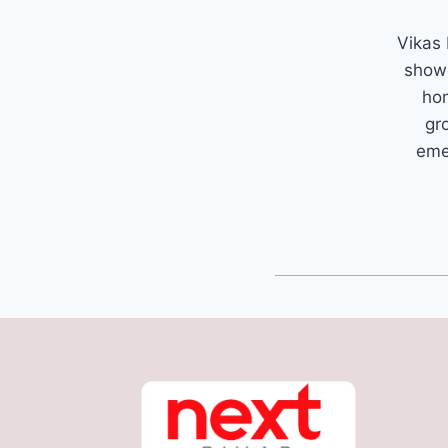
Vikas 
showc
hom
gr
emer