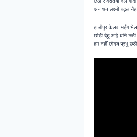
छठी रे वरतिया देल गोद
अन धन लक्ष्मी बढ़ल नैह
हाजीपुर केलवा महँग भेल
छोड़ी देहु आहे धनि छठी 
हम नहीं छोड़ब प्रभु छठी