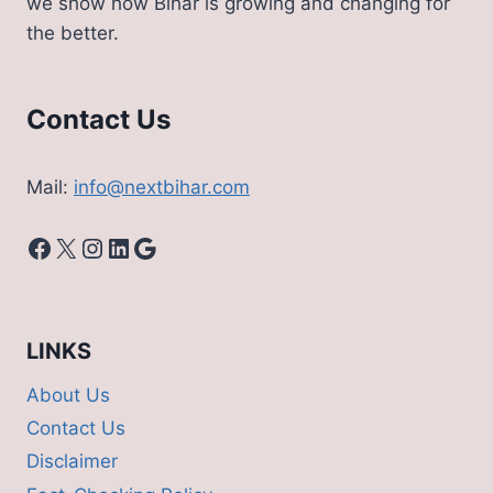
we show how Bihar is growing and changing for
the better.
Contact Us
Mail:
info@nextbihar.com
Facebook
X
Instagram
LinkedIn
Google
LINKS
About Us
Contact Us
Disclaimer