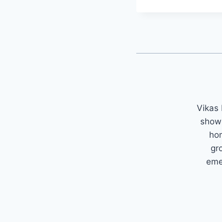
Vikas 
showc
hom
gr
emer