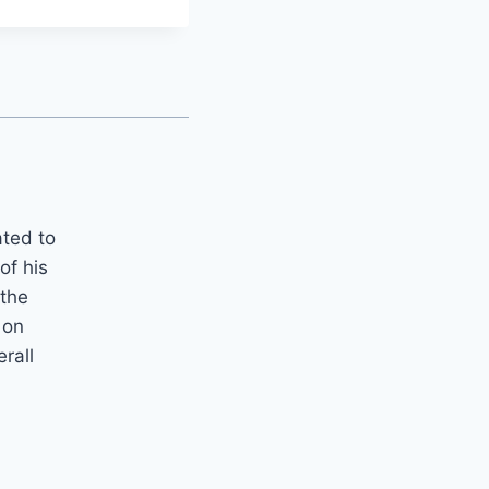
ated to
of his
 the
 on
erall