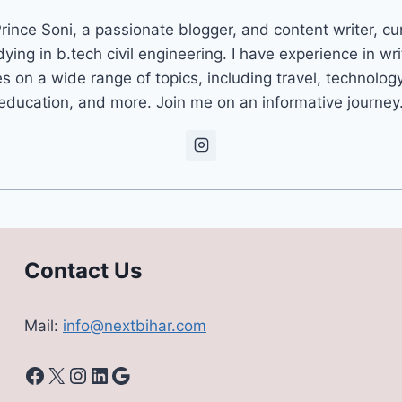
rince Soni, a passionate blogger, and content writer, cu
dying in b.tech civil engineering. I have experience in wri
es on a wide range of topics, including travel, technolog
education, and more. Join me on an informative journey
Contact Us
Mail:
info@nextbihar.com
Facebook
X
Instagram
LinkedIn
Google