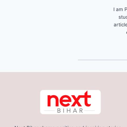
I am P
stu
articl