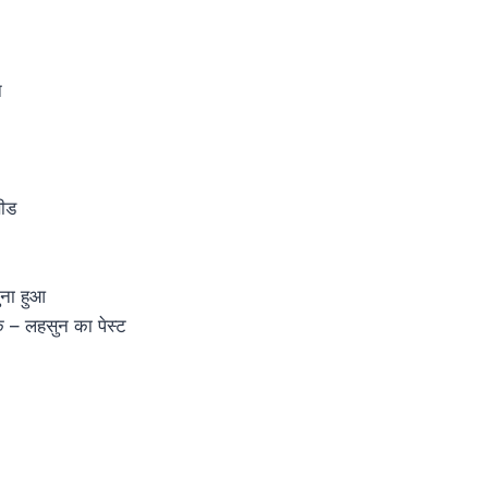
न
ीड
ुना हुआ
 – लहसुन का पेस्ट