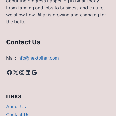
about the progress happening in Bihar today.
From farming and jobs to business and culture,
we show how Bihar is growing and changing for
the better.
Contact Us
Mail:
info@nextbihar.com
Facebook
X
Instagram
LinkedIn
Google
LINKS
About Us
Contact Us