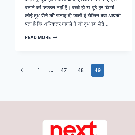
बताने की जरूरत नहीं है। बच्चे हो या बूढ़े हर किसी
कोई दूध पीने की सलाह दी जाती है लेकिन क्या आपको
पता है कि अधिकतर मामले में जो दूध हम लेते…
क्या
READ MORE
आपके
भी
दूध
में
Page
हो
Previous
1
…
47
48
49
रही
navigation
है
Page
मिलावट?
इस
तरह
से
केमिकल
समेत
पानी
की