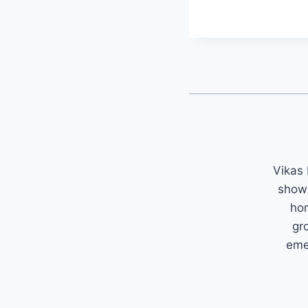
Vikas 
showc
hom
gr
emer