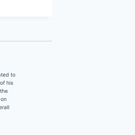
ated to
of his
 the
 on
erall