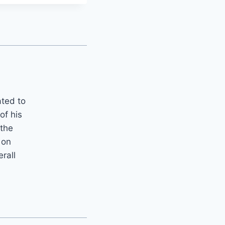
ated to
of his
 the
 on
erall