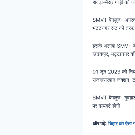
हावड़ा-मैसूर गाड़ी को ज
SMVT बेंगलुरु- अगरतल
भट्टनगर रूट की तरफ 
इसके अलावा SMVT बेंगल
खड़कपुर, भट्टानगर की
01 जून 2023 को निकल 
राजखसरवान जंक्शन, टा
SMVT बेंगलुरु- गुवहा
पर डायवर्ट होगी।
और पढ़े:
बिहार का ऐसा गा