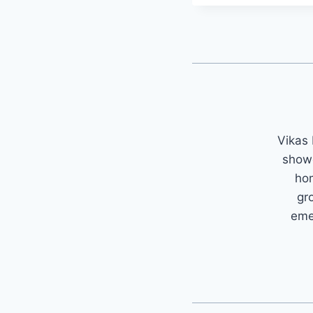
Vikas 
showc
hom
gr
emer