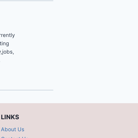
rrently
ting
y,jobs,
.
LINKS
About Us