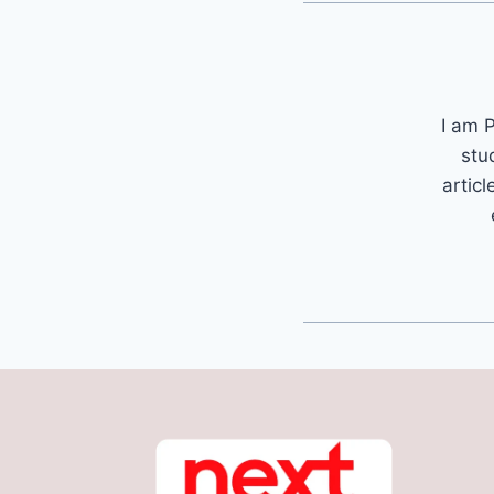
I am P
stu
articl