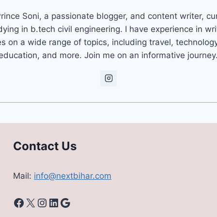
rince Soni, a passionate blogger, and content writer, cu
dying in b.tech civil engineering. I have experience in wri
es on a wide range of topics, including travel, technolog
education, and more. Join me on an informative journey
Contact Us
Mail:
info@nextbihar.com
Facebook
X
Instagram
LinkedIn
Google