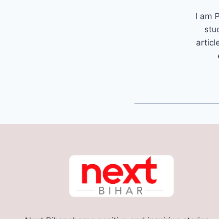
I am P
stu
articl