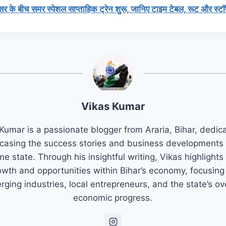
 के बीच समर स्पेशल साप्ताहिक ट्रेन शुरू, जानिए टाइम टेबल, रूट और स्टॉ
Vikas Kumar
Kumar is a passionate blogger from Araria, Bihar, dedic
asing the success stories and business developments 
e state. Through his insightful writing, Vikas highlights
owth and opportunities within Bihar’s economy, focusing
ging industries, local entrepreneurs, and the state’s ov
economic progress.