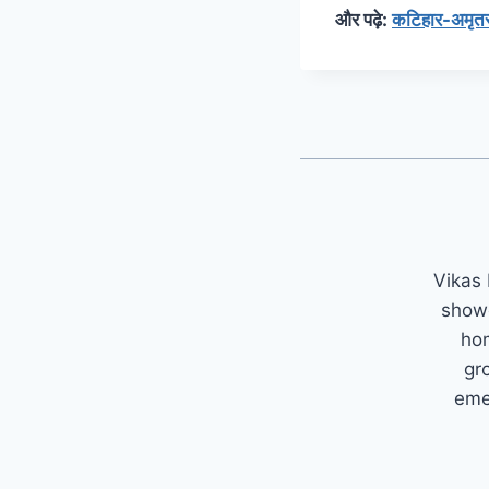
और पढ़े:
कटिहार-अमृतसर
Vikas 
showc
hom
gr
emer