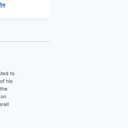
पेज
ated to
of his
 the
 on
erall