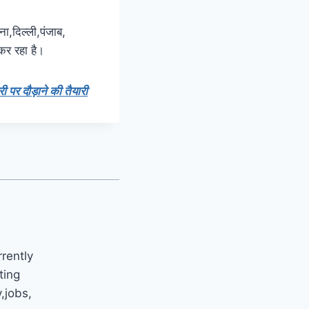
ना,दिल्ली,पंजाब,
कर रहा है।
पर दौड़ाने की तैयारी
rrently
ting
y,jobs,