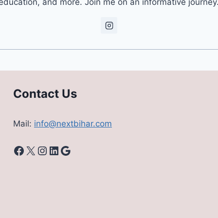
education, and more. Join me on an informative journey
Contact Us
Mail:
info@nextbihar.com
Facebook
X
Instagram
LinkedIn
Google