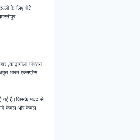
िल्ली के लिए बीते
मस्तीपुर,
िहार ,काढ़ागोला जंक्शन
अमृत भारत एक्सप्रेस
ाई गई है।जिसके मदद से
इसमें केवल और केवल