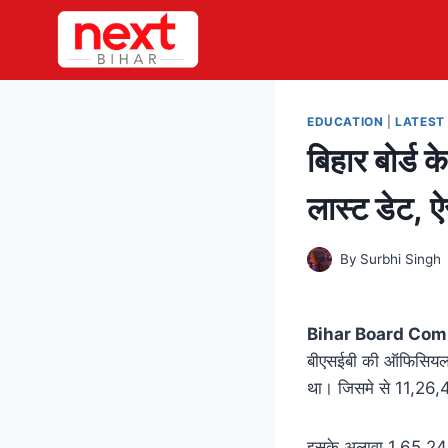
Skip
to
content
EDUCATION
|
LATEST
बिहार बोर्ड क
लास्ट डेट, ऐस
By
Surbhi Singh
Bihar Board Com
बीएसईबी की ऑफिसियल वे
था। जिसमे से 11,26,439 
इसके अलावा 1,65,248 छा